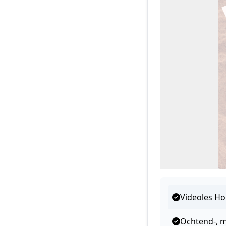
Videoles H
Ochtend-, 