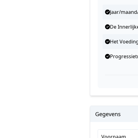
Jaar/maand
De Innerlijk
Het Voeding
Progressiet
Gegevens
Voornaam