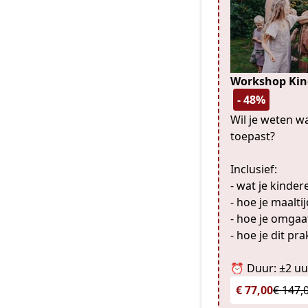
Workshop Kind
- 48%
Wil je weten w
toepast?
Inclusief:
- wat je kinder
- hoe je maalt
- hoe je omgaa
- hoe je dit p
⏰ Duur: ±2 uu
€ 77,00
€ 147,