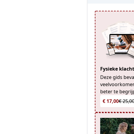
Fysieke klac
Deze gids beva
veelvoorkomend
beter te begrij
€ 17,00
€ 25,0